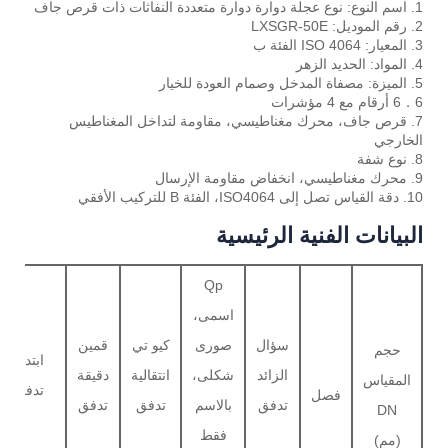
1. اسم النوع: نوع عجلة دوارة دوارة متعددة النفاثات ذات قرص جاف
2. رقم الموديل: LXSGR-50E
3. المعيار: ISO 4064 الفئة ب
4. المواد: الحديد الزهر
5. الميزة: مصفاة المدخل وصمام العودة للخيار
6．6 أرقام مع 4 مؤشرات
7. قرص جاف، محرك مغناطيسي، مقاومة لتداخل المغناطيس
الخارجي
8. نوع شفة
9. محرك مغناطيسي، انخفاض مقاومة الإرسال
10. دقة القياس تصل إلى ISO4064، الفئة B للتركيب الأفقي
البيانات الفنية الرئيسية
Qp
اسمى،
سؤال
صورى
كيو تي
قمين
حجم
ابتداء
الزائد
شكلى،
انتقالية
دقيقة
المقياس
تدفق
فصل
تدفق
بالاسم
تدفق
تدفق
DN
فقط
(مم)