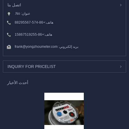
اتصل بنا
عنوان: No.
هاتف:
+86-574-88295567
هاتف:
+86-15867519255
بريد إلكتروني:
frank@yongzhoumeter.com
INQUIRY FOR PRICELIST
أحدث الأخبار