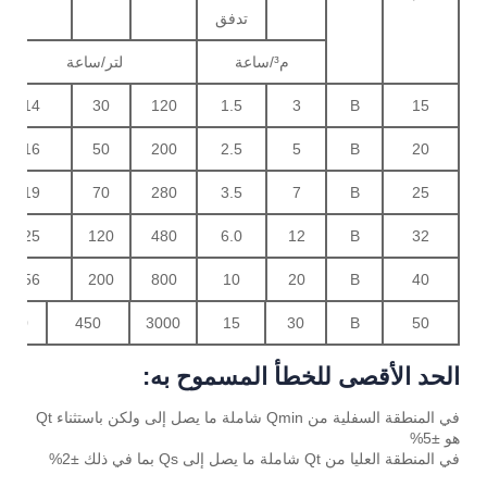
تدفق
م³/ساعة
لتر/ساعة
14
30
120
1.5
3
B
15
16
50
200
2.5
5
B
20
19
70
280
3.5
7
B
25
25
120
480
6.0
12
B
32
56
200
800
10
20
B
40
70
450
3000
15
30
B
50
الحد الأقصى للخطأ المسموح به:
في المنطقة السفلية من Qmin شاملة ما يصل إلى ولكن باستثناء Qt
هو ±5%
في المنطقة العليا من Qt شاملة ما يصل إلى Qs بما في ذلك ±2%