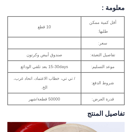
معلومة :
أقل كمية ممكن
10 قطع
طلبها:
سعر:
تفاصيل التعبئة:
صندوق أبيض وكرتون
موعد التسليم:
15-30days بعد تلقي الودائع
/ تي تي، خطاب الاعتماد، اتحاد غرب،
شروط الدفع:
الخ.
قدرة العرض:
50000 قطعة/شهر
تفاصيل المنتج