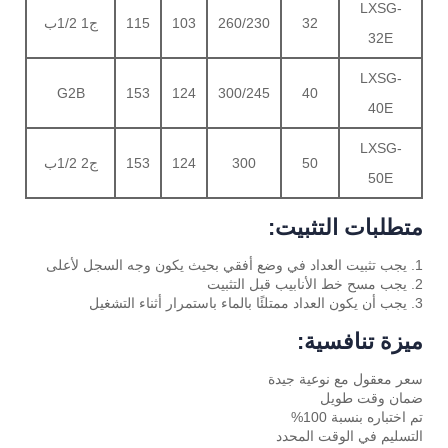
LXSG-
32
260/230
103
115
ج1 1/2ب
32E
LXSG-
G2B
153
124
300/245
40
40E
LXSG-
50
300
124
153
ج2 1/2ب
50E
متطلبات التثبيت:
1. يجب تثبيت العداد في وضع أفقي بحيث يكون وجه السجل لأعلى
2. يجب مسح خط الأنابيب قبل التثبيت
3. يجب أن يكون العداد ممتلئًا بالماء باستمرار أثناء التشغيل
ميزة تنافسية:
سعر معقول مع نوعية جيدة
ضمان وقت طويل
تم اختباره بنسبة 100%
التسليم في الوقت المحدد