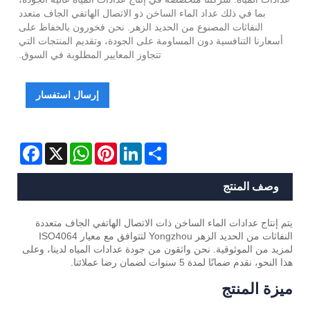
بما في ذلك عداد الماء الساخن ذو الاتصال الهاتفي الجاف متعدد
النفاثات المصنوع من الحديد الزهر. نحن فخورون بالحفاظ على
أسعارنا التنافسية دون المساومة على الجودة، وتقديم المنتجات التي
تتجاوز المعايير المطلوبة في السوق.
إرسال استفسار
Facebook
WhatsApp
X
Pinterest
LinkedIn
Share
وصف المنتج
يتم إنتاج عدادات الماء الساخن ذات الاتصال الهاتفي الجاف متعددة
النفاثات من الحديد الزهر Yongzhou لتتوافق مع معيار ISO4064
لمزيد من الموثوقية. نحن واثقون من جودة عدادات المياه لدينا، وعلى
هذا النحو، نقدم ضمانًا لمدة 5 سنوات لضمان رضا عملائنا.
ميزة المنتج