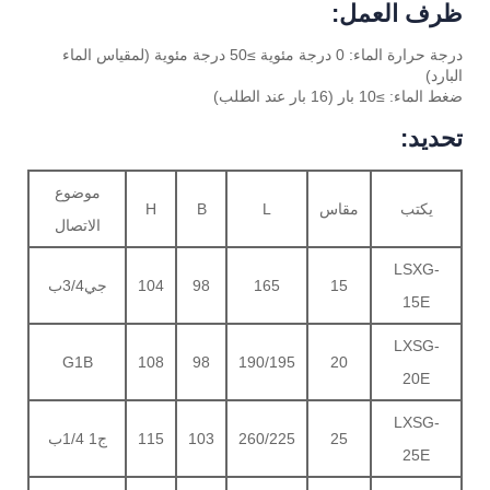
ظرف العمل:
درجة حرارة الماء: 0 درجة مئوية ≥50 درجة مئوية (لمقياس الماء
البارد)
ضغط الماء: ≥10 بار (16 بار عند الطلب)
تحديد:
موضوع
يكتب
مقاس
L
B
H
الاتصال
LSXG-
15
165
98
104
جي3/4ب
15E
LXSG-
G1B
108
98
190/195
20
20E
LXSG-
25
260/225
103
115
ج1 1/4ب
25E