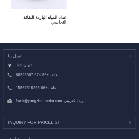
عداد المياه الباردة النفاثة
النحاسي
اتصل بنا
عنوان: No.
هاتف:
+86-574-88295567
هاتف:
+86-15867519255
بريد إلكتروني:
frank@yongzhoumeter.com
INQUIRY FOR PRICELIST