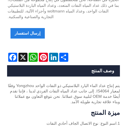
بما في ذلك عداد المياه النفاث المتعدد، وعداد المياه الباردة البلاستيكي
النفاث الواحد، وعداد المياه woltmann وأجزاء الآلية، للتطبيقات
التجارية والصناعية والسكنية.
إرسال استفسار
Facebook
WhatsApp
X
Pinterest
LinkedIn
Share
وصف المنتج
يتم إنتاج عداد الماء البارد البلاستيكي ذو النفاث الواحد Yongzhou وفقًا
لمعيار IS4064. إلى جانب عداد المياه النفاث الفردي لدينا ، فإننا نقدم
أيضًا خدمة OEM لتلبية سوق عملائنا. نحن نتوقع التعاون مع عملائنا
وبناء علاقة تجارية طويلة الأمد.
ميزة المنتج
1.اسم النوع: نوع الاتصال الجاف أحادي النفاث