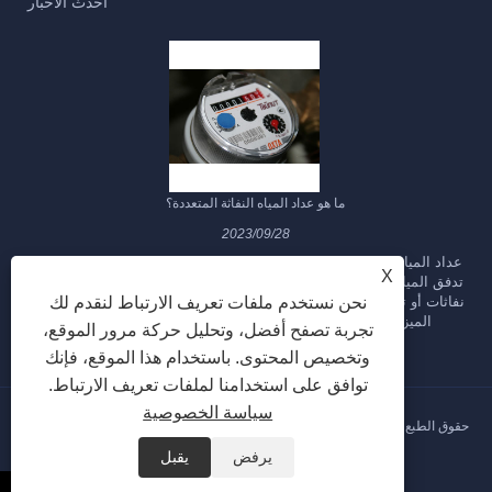
أحدث الأخبار
ما هو عداد المياه النفاثة المتعددة؟
2023/09/28
عداد المياه متعدد النفاثات هو نوع من عدادات المياه المصممة لقياس
X
تدفق المياه عبر خط الأنابيب. يطلق عليه "متعدد النفاثات" لأنه يستخدم
نحن نستخدم ملفات تعريف الارتباط لنقدم لك
نفاثات أو تيارات مائية متعددة لقياس معدل تدفق المياه. فيما يلي بعض
الميزات والخصائص الرئيسية لمقياس المياه متعدد النفاثات:
تجربة تصفح أفضل، وتحليل حركة مرور الموقع،
وتخصيص المحتوى. باستخدام هذا الموقع، فإنك
توافق على استخدامنا لملفات تعريف الارتباط.
سياسة الخصوصية
حقوق الطبع والنشر © 2023 Ningbo Haishu Yongzhou Meters Co. ، Ltd - جميع
الحقوق محفوظة
يرفض
يقبل