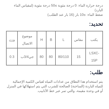
درجة حرارة الماء: 0 درجة مئوية ≥50 درجة مئوية (لمقياس الماء
البارد)
ضغط الماء: ≥10 بار (16 بار عند الطلب)
تحديد:
موضوع
يكتب
مقاس
L
B
H
وزن
الاتصال
LSXC-
15
80/110
80
80
جي3/4ب
0.3
15P
طلب:
يتم استخدام هذا النطاق من عدادات المياه لقياس الكمية الإجمالية
للمياه الباردة (الساخنة) الصالحة للشرب التي يتم استهلاكها في المنزل
أو في وحدة مقيمة، والتي تمر عبر خط الأنابيب.