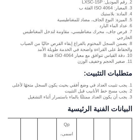
2. رقم الموديل: LXSC-15P
3. المعيار: ISO 4064 الفئة ب
4. المادة: بلاستيك
5. الميزة: النوع الجاف، مضاد للمغناطيسية
6. عداد الماء البارد
7. قرص جاف، محرك مغناطيسي، مقاومة لتدخل المغناطيس
الخارجي
8. يضمن السجل المختوم بالفراغ إبقاء القرص خاليًا من الضباب
والحفاظ على القراءة واضحة في الخدمة طويلة الأمد
10. دقة القياس تتوافق مع معيار ISO 4064 فئة B
11. صغير الحجم وخفيف الوزن
متطلبات التثبيت:
1. يجب تثبيت العداد في وضع أفقي بحيث يكون السجل متجهًا لأعلى
2. يجب مسح خط الأنابيب قبل التثبيت
3. يجب أن يكون العداد ممتلئًا بالماء باستمرار أثناء التشغيل
البيانات الفنية الرئيسية
Qp
اسمى،