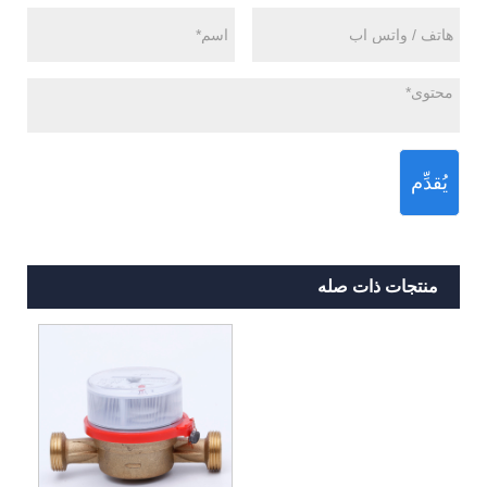
يُقدِّم
منتجات ذات صله