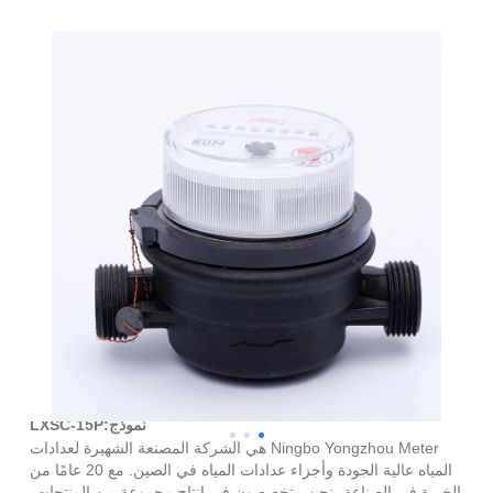
عداد المياه الباردة النفاث البلاستيكي المفرد
نموذج:LXSC-15P
Ningbo Yongzhou Meter هي الشركة المصنعة الشهيرة لعدادات
المياه عالية الجودة وأجزاء عدادات المياه في الصين. مع 20 عامًا من
الخبرة في الصناعة، نحن متخصصون في إنتاج مجموعة من المنتجات،