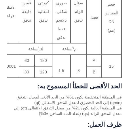
سؤال
صورى
كيو تي
قمين
حجم
دقيقة
الزائد
شكلى،
انتقالية
دقيقة
المقياس
قراءة
فصل
تدفق
بالاسم
تدفق
تدفق
DN
فقط
(مم)
تدفق
م³/ساعة
لتر/ساعة
م³
60
150
A
0.0001
15
1.5
3
30
120
B
الحد الأقصى للخطأ المسموح به:
في المنطقة المنخفضة يكون ±5% من الحد الأدنى لمعدل التدفق
(qmin) إلى الحد الحصري لمعدل التدفق الانتقالي (qt)
في المنطقة العالية يكون ±2% من معدل التدفق الانتقالي (qt) إلى
معدل التدفق الزائد (qs) (عداد الماء الساخن ±3%)
ظرف العمل: