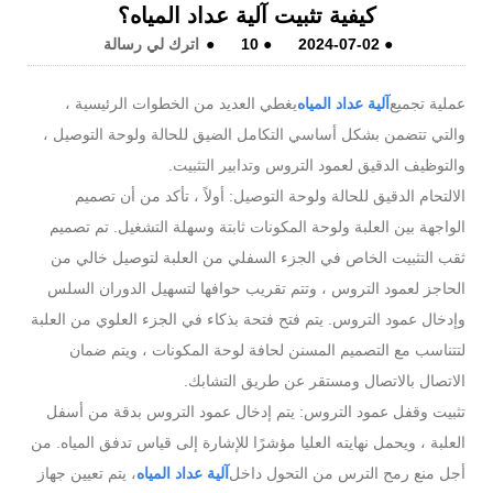
كيفية تثبيت آلية عداد المياه؟
●
2024-07-02
●
10
●
اترك لي رسالة
عملية تجميع
آلية عداد المياه
يغطي العديد من الخطوات الرئيسية ،
والتي تتضمن بشكل أساسي التكامل الضيق للحالة ولوحة التوصيل ،
والتوظيف الدقيق لعمود التروس وتدابير التثبيت.
الالتحام الدقيق للحالة ولوحة التوصيل: أولاً ، تأكد من أن تصميم
الواجهة بين العلبة ولوحة المكونات ثابتة وسهلة التشغيل. تم تصميم
ثقب التثبيت الخاص في الجزء السفلي من العلبة لتوصيل خالي من
الحاجز لعمود التروس ، وتتم تقريب حوافها لتسهيل الدوران السلس
وإدخال عمود التروس. يتم فتح فتحة بذكاء في الجزء العلوي من العلبة
لتتناسب مع التصميم المسنن لحافة لوحة المكونات ، ويتم ضمان
الاتصال بالاتصال ومستقر عن طريق التشابك.
تثبيت وقفل عمود التروس: يتم إدخال عمود التروس بدقة من أسفل
العلبة ، ويحمل نهايته العليا مؤشرًا للإشارة إلى قياس تدفق المياه. من
أجل منع رمح الترس من التحول داخل
آلية عداد المياه
، يتم تعيين جهاز