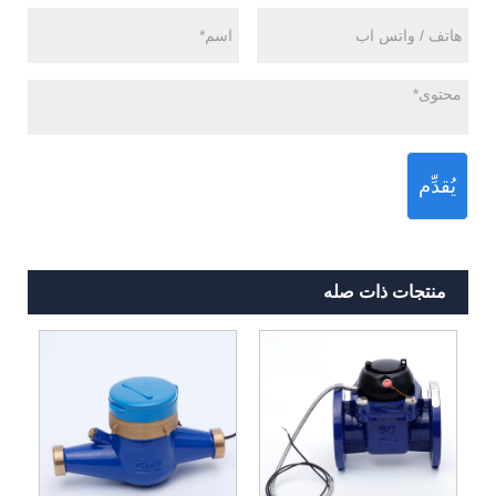
يُقدِّم
منتجات ذات صله