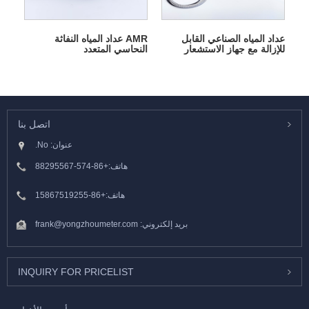
عداد المياه الصناعي القابل
AMR عداد المياه النفاثة
للإزالة مع جهاز الاستشعار
النحاسي المتعدد
اتصل بنا
عنوان: No.
هاتف:
+86-574-88295567
هاتف:
+86-15867519255
بريد إلكتروني:
frank@yongzhoumeter.com
INQUIRY FOR PRICELIST