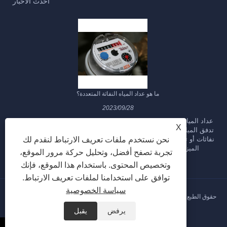
أحدث الأخبار
ما هو عداد المياه النفاثة المتعددة؟
2023/09/28
عداد المياه متعدد النفاثات هو نوع من عدادات المياه المصممة لقياس
X
تدفق المياه عبر خط الأنابيب. يطلق عليه "متعدد النفاثات" لأنه يستخدم
نحن نستخدم ملفات تعريف الارتباط لنقدم لك
نفاثات أو تيارات مائية متعددة لقياس معدل تدفق المياه. فيما يلي بعض
الميزات والخصائص الرئيسية لمقياس المياه متعدد النفاثات:
تجربة تصفح أفضل، وتحليل حركة مرور الموقع،
وتخصيص المحتوى. باستخدام هذا الموقع، فإنك
توافق على استخدامنا لملفات تعريف الارتباط.
سياسة الخصوصية
حقوق الطبع والنشر © 2023 Ningbo Haishu Yongzhou Meters Co. ، Ltd - جميع
الحقوق محفوظة
يرفض
يقبل