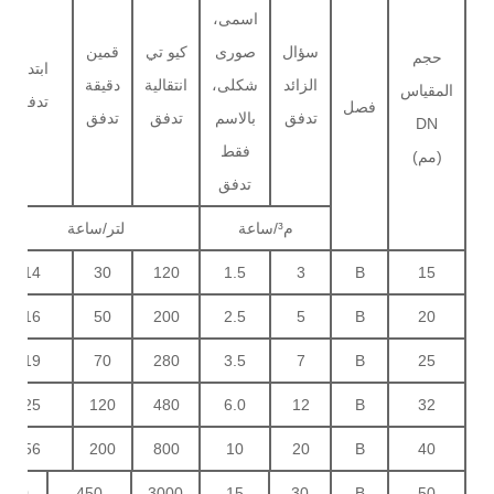
اسمى،
سؤال
صورى
كيو تي
قمين
حجم
ابتداء
الزائد
شكلى،
انتقالية
دقيقة
المقياس
تدفق
فصل
تدفق
بالاسم
تدفق
تدفق
DN
فقط
(مم)
تدفق
م³/ساعة
لتر/ساعة
14
30
120
1.5
3
B
15
16
50
200
2.5
5
B
20
19
70
280
3.5
7
B
25
25
120
480
6.0
12
B
32
56
200
800
10
20
B
40
70
450
3000
15
30
B
50