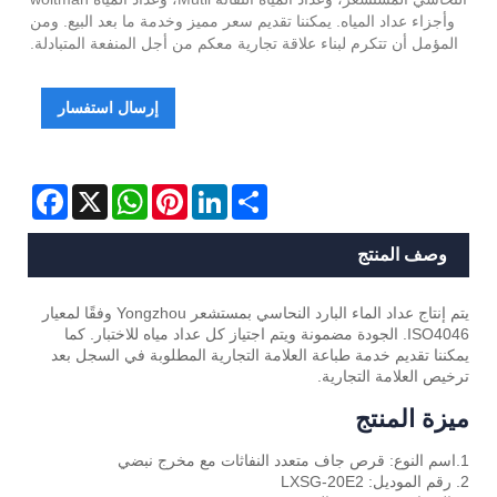
وأجزاء عداد المياه. يمكننا تقديم سعر مميز وخدمة ما بعد البيع. ومن
المؤمل أن تتكرم لبناء علاقة تجارية معكم من أجل المنفعة المتبادلة.
إرسال استفسار
Facebook
WhatsApp
X
Pinterest
LinkedIn
Share
وصف المنتج
يتم إنتاج عداد الماء البارد النحاسي بمستشعر Yongzhou وفقًا لمعيار
ISO4046. الجودة مضمونة ويتم اجتياز كل عداد مياه للاختبار. كما
يمكننا تقديم خدمة طباعة العلامة التجارية المطلوبة في السجل بعد
ترخيص العلامة التجارية.
ميزة المنتج
1.اسم النوع: قرص جاف متعدد النفاثات مع مخرج نبضي
2. رقم الموديل: LXSG-20E2