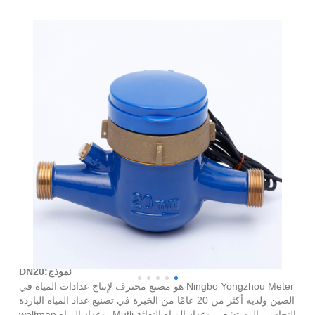
مستشعر نحاسي للمياه الباردة
نموذج:DN20
Ningbo Yongzhou Meter هو مصنع محترف لإنتاج عدادات المياه في
الصين ولديه أكثر من 20 عامًا من الخبرة في تصنيع عداد المياه الباردة
النحاسي المستشعر، وعداد المياه النفاثة Mutli، وعداد المياه woltman