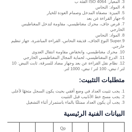
3. المعيار: ISO 4064 الفئة ب
4. المواد: النحاس
5. الميزة: مصفاة المدخل وصمام العودة للخيار
6-جهاز القراءة عن بعد
7. قرص جاف، محرك مغناطيسي، مقاومة لتدخل المغناطيس
الخارجي
8. المواد: النحاس
9.Super النوع الجاف، قذيفة النحاس، القراءة المباشرة، جهاز تنظيم
خارجي.
10. محرك مغناطيسي، وانخفاض مقاومة انتقال العدوى
11. الدرع المغناطيسي، لحماية المجال المغناطيسي الخارجي
12. نظام نقل القراءة عن بعد وجهاز مضاد للسرقة، ثابت النبض: 10
لتر / نبض، 100 لتر / نبض، 1000 لتر.
متطلبات التثبيت:
1. يجب تثبيت العداد في وضع أفقي بحيث يكون السجل متجهًا لأعلى
2. يجب مسح خط الأنابيب قبل التثبيت
3. يجب أن يكون العداد ممتلئًا بالماء باستمرار أثناء التشغيل
البيانات الفنية الرئيسية
Qp