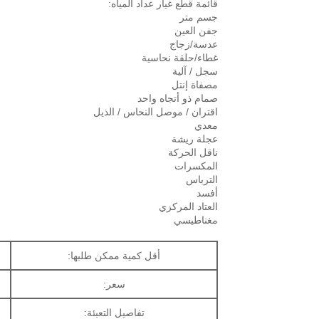
قائمة قطع غيار عداد المياه:
جسم متر
جفن العين
عدسة/زجاج
غطاء/حلقة نحاسية
سجل / آلية
مصفاة إنتل
صمام ذو أتجاه واحد
اقتران / موصل النحاس / الذيل
معدي
عجلة ريشة
ناقل الحركة
المكسرات
الترباس
أفسد
العتاد المركزي
مغناطيسي
أقل كمية ممكن طلبها:
سعر:
تفاصيل التعبئة: