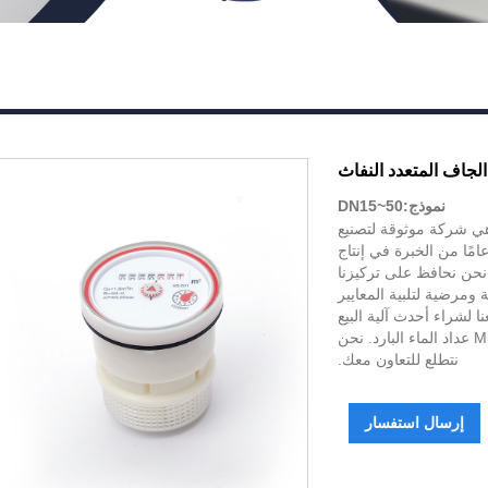
 الجاف المتعدد النفاث
نموذج:DN15~50
Ningbo Haishu Yongzhou Meters Co. هي شركة موثوقة لتصنيع
دات المياه في الصين، مدعومة بأكثر من 20 عامًا من الخبرة في إنتاج
. نحن نحافظ على تركيزنا
 ومرضية لتلبية المعايير
لشراء أحدث آلية البيع
والسعر المنخفض وعالية الجودة من Multi Jet Dry Dial عداد الماء البارد. نحن
نتطلع للتعاون معك.
إرسال استفسار