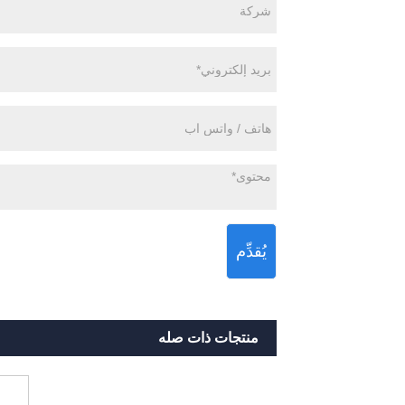
يُقدِّم
منتجات ذات صله