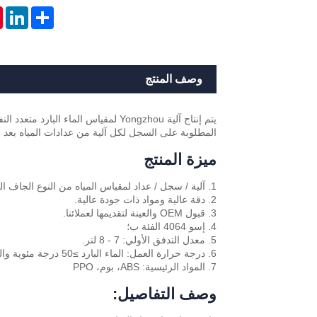
t
nkedIn
Share
وصف المنتج
المطلوبة على السجل لكل آلية من عدادات المياه بعد اعت
ميزة المنتج
1. آلية / سجل / عداد لمقياس المياه من النوع الجاف المتعدد النفاثة 1/2 "إلى 2" ؛
2. دقة عالية ومواد ذات جودة عالية.
3. قبول OEM والعينة لتقديمها لعملائنا.
4. إسو 4064 الفئة ب؛
5. معدل التدفق الأولي: 7 - 8 لتر.
6. درجة حرارة العمل: الماء البارد ≥50 درجة مئوية والماء الساخن ≥90 درجة مئوية
7. المواد الرئيسية: ABS، بوم، PPO
وصف التفاصيل: