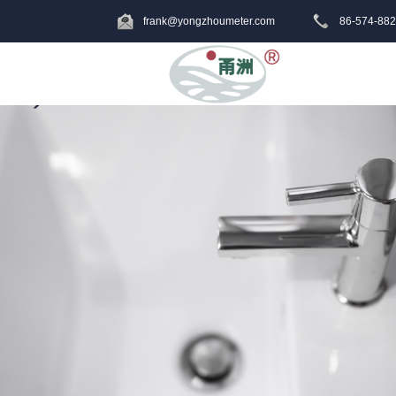
frank@yongzhoumeter.com